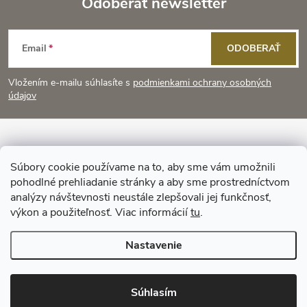
Odoberať newsletter
Z
Email
ODOBERAŤ
á
Vložením e-mailu súhlasíte s
podmienkami ochrany osobných
p
údajov
ä
Informácie pre vás
t
Súbory cookie používame na to, aby sme vám umožnili
pohodlné prehliadanie stránky a aby sme prostredníctvom
Prijímame online platby
i
analýzy návštevnosti neustále zlepšovali jej funkčnosť,
výkon a použiteľnosť. Viac informácií
tu
.
e
Nastavenie
Copyright 2026
KitchenStyle
. Všetky práva vyhradené.
Súhlasím
Vytvoril Shoptet