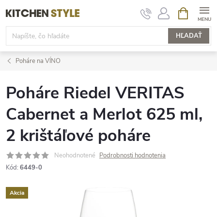
Prejsť
NÁKUPN
KOŠÍK
na
obsah
HĽADAŤ
Poháre na VÍNO
Poháre Riedel VERITAS
Cabernet a Merlot 625 ml,
2 krištáľové poháre
Neohodnotené
Podrobnosti hodnotenia
Kód:
6449-0
Akcia