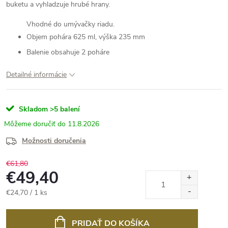
buketu a vyhladzuje hrubé hrany.
Vhodné do umývačky riadu.
Objem pohára 625 ml, výška 235 mm
Balenie obsahuje 2 poháre
Detailné informácie
Skladom
>5 balení
11.8.2026
Možnosti doručenia
€61,80
€49,40
Jednotková
€24,70 / 1 ks
cena:
PRIDAŤ DO KOŠÍKA