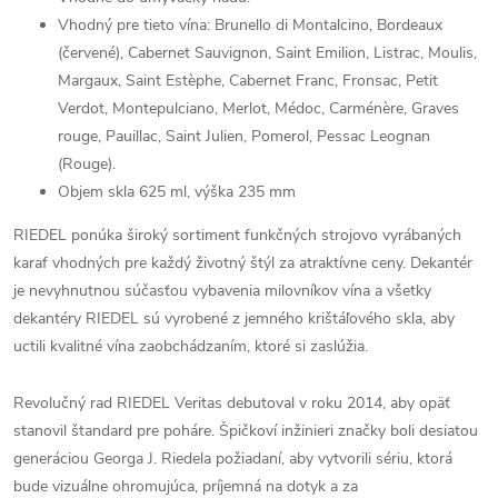
Vhodný pre tieto vína: Brunello di Montalcino, Bordeaux
(červené), Cabernet Sauvignon, Saint Emilion, Listrac, Moulis,
Margaux, Saint Estèphe, Cabernet Franc, Fronsac, Petit
Verdot, Montepulciano, Merlot, Médoc, Carménère, Graves
rouge, Pauillac, Saint Julien, Pomerol, Pessac Leognan
(Rouge).
Objem skla 625 ml, výška 235 mm
RIEDEL ponúka široký sortiment funkčných strojovo vyrábaných
karaf vhodných pre každý životný štýl za atraktívne ceny. Dekantér
je nevyhnutnou súčasťou vybavenia milovníkov vína a všetky
dekantéry RIEDEL sú vyrobené z jemného krištáľového skla, aby
uctili kvalitné vína zaobchádzaním, ktoré si zaslúžia.
Revolučný rad RIEDEL Veritas debutoval v roku 2014, aby opäť
stanovil štandard pre poháre. Špičkoví inžinieri značky boli desiatou
generáciou Georga J. Riedela požiadaní, aby vytvorili sériu, ktorá
bude vizuálne ohromujúca, príjemná na dotyk a za