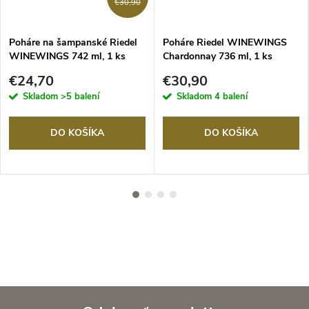
€30,90
Poháre na šampanské Riedel
Poháre Riedel WINEWINGS
WINEWINGS 742 ml, 1 ks
Chardonnay 736 ml, 1 ks
krištáľového pohára
krištáľový pohár
€24,70
€30,90
Skladom
>5 balení
Skladom
4 balení
DO KOŠÍKA
DO KOŠÍKA