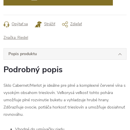
Opýtať sa
Strážiť
Zdieľať
Značka:
Riedel
Popis produktu
Podrobný popis
Sklo Cabernet/Merlot je ideálne pre plné a komplexné červené vína s
vysokým obsahom trieslovín. Veľkorysá veľkosť tohto pohára
umožňuje plné rozvinutie buketu a vyhladzuje hrubé hrany.
Zdôrazňuje ovocie, potláča horkosť trieslovín a umožňuje dosiahnuť
rovnováhu.
Vhodné do umývačky riadu.